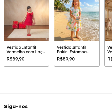
Vestido Infantil
Vestido Infantil
Ve
Vermelho com Laço
Fakini Estampa
Ve
– Tamanho 10 |
Tropical Praia Brasil
Om
R$89,90
R$89,90
R
Natal Elegante
- Tamanho 6
Co
Siga-nos