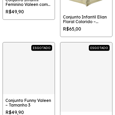
Feminino Valeen com
Estampa Divertida –
R$49,90
Disponível nos
Conjunto Infantil Elian
Tamanhos 4 e 8
Floral Colorido –
Tamanho 3
R$65,00
ESGOTADO
ESGOTADO
Conjunto Funny Valeen
– Tamanho 3
R$49,90