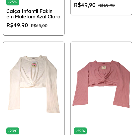
Longa Estampada
-
23
%
R$49,90
R$69,90
Rosa e Verde
Calça Infantil Fakini
em Moletom Azul Claro
R$49,90
R$65,00
-
29
%
-
29
%