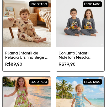
ESGOTADO
ESGOTADO
Pijama Infantil de
Conjunto Infantil
Pelúcia Ursinho Bege –
Moletom Mescla
Tamanho 8
Mickey e Pluto - Disney
R$89,90
R$79,90
Original
ESGOTADO
ESGOTADO