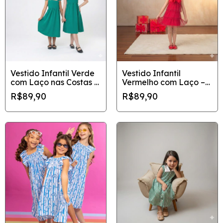
Vestido Infantil Verde
Vestido Infantil
com Laço nas Costas –
Vermelho com Laço –
Tamanhos 8 e 12
Tamanho 10 | Natal
R$89,90
R$89,90
Elegante