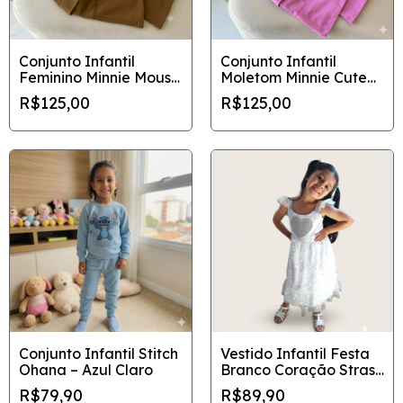
Conjunto Infantil
Conjunto Infantil
Feminino Minnie Mouse
Moletom Minnie Cute
Blusa e Calça Cargo
com Calça Cargo Rosa
R$125,00
R$125,00
- Tamanho 4 ao 10
Conjunto Infantil Stitch
Vestido Infantil Festa
Ohana – Azul Claro
Branco Coração Strass
e Tule de Corações -
R$79,90
R$89,90
Tamanho 6