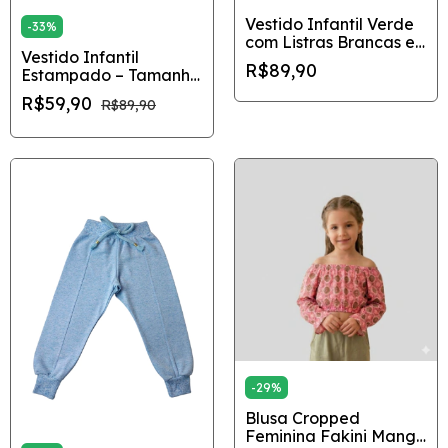
Vestido Infantil Verde
-
33
%
com Listras Brancas e
Vestido Infantil
Gola Branca
R$89,90
Estampado – Tamanho
8
R$59,90
R$89,90
-
29
%
Blusa Cropped
Feminina Fakini Manga