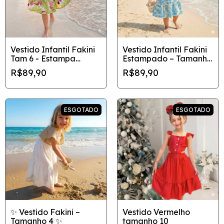
Vestido Infantil Fakini
Vestido Infantil Fakini
Tam 6 - Estampa
Estampado – Tamanho
Tropical Cocos e
2
R$89,90
R$89,90
Alcinha
ESGOTADO
ESGOTADO
✨ Vestido Fakini –
Vestido Vermelho
Tamanho 4 ✨
tamanho 10