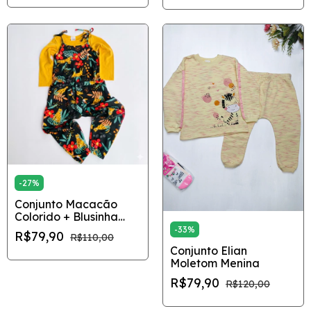
-
27
%
Conjunto Macacão
Colorido + Blusinha
Manga Longa Elian
-
33
%
R$79,90
R$110,00
Conjunto Elian
Moletom Menina
R$79,90
R$120,00