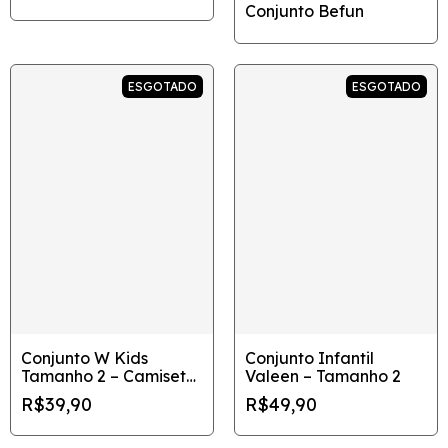
Conjunto Befun
ESGOTADO
ESGOTADO
Conjunto W Kids
Conjunto Infantil
Tamanho 2 – Camiseta
Valeen – Tamanho 2
Rosa + Short Preto com
R$39,90
R$49,90
Detalhe Coral