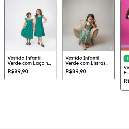
Vestido Infantil
Vestido Infantil
-
3
Verde com Laço nas
Verde com Listras
Ve
Costas – Tamanhos
Brancas e Gola
R$89,90
R$89,90
Es
8 e 12
Branca
Ta
R